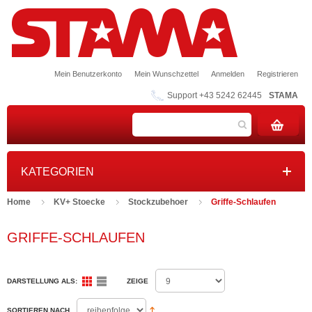
Mein Benutzerkonto
Mein Wunschzettel
Anmelden
Registrieren
Support +43 5242 62445
STAMA
KATEGORIEN
Home
KV+ Stoecke
Stockzubehoer
Griffe-Schlaufen
GRIFFE-SCHLAUFEN
DARSTELLUNG ALS:
ZEIGE
SORTIEREN NACH