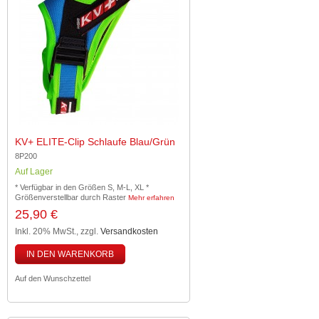
KV+ ELITE-Clip Schlaufe Blau/grün
8P200
Auf Lager
* Verfügbar in den Größen S, M-L, XL *
Größenverstellbar durch Raster
Mehr erfahren
25,90 €
Inkl. 20% MwSt.
,
zzgl.
Versandkosten
IN DEN WARENKORB
Auf den Wunschzettel