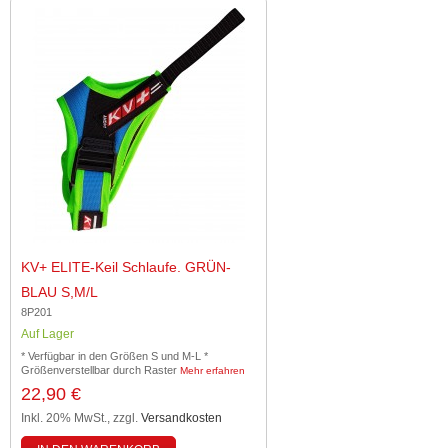
KV+ ELITE-Keil Schlaufe. GRÜN-
BLAU S,M/L
8P201
Auf Lager
* Verfügbar in den Größen S und M-L *
Größenverstellbar durch Raster
Mehr erfahren
22,90 €
Inkl. 20% MwSt.
,
zzgl.
Versandkosten