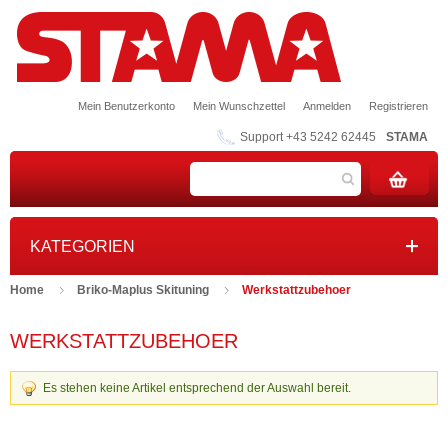
Mein Benutzerkonto
Mein Wunschzettel
Anmelden
Registrieren
Support +43 5242 62445
STAMA
KATEGORIEN
Home
Briko-Maplus Skituning
Werkstattzubehoer
WERKSTATTZUBEHOER
Es stehen keine Artikel entsprechend der Auswahl bereit.