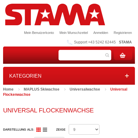
Mein Benutzerkonto
Mein Wunschzettel
Anmelden
Registrieren
Support +43 5242 62445
STAMA
KATEGORIEN
Home
MAPLUS Skiwachse
Universalwachse
Universal
Flockenwachse
UNIVERSAL FLOCKENWACHSE
DARSTELLUNG ALS:
ZEIGE