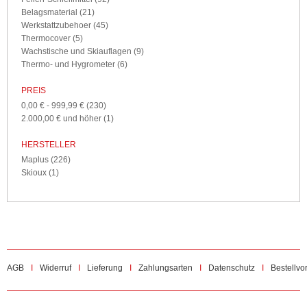
Belagsmaterial
(21)
Werkstattzubehoer
(45)
Thermocover
(5)
Wachstische und Skiauflagen
(9)
Thermo- und Hygrometer
(6)
PREIS
0,00 €
-
999,99 €
(230)
2.000,00 €
und höher
(1)
HERSTELLER
Maplus
(226)
Skioux
(1)
AGB
Widerruf
Lieferung
Zahlungsarten
Datenschutz
Bestellvo