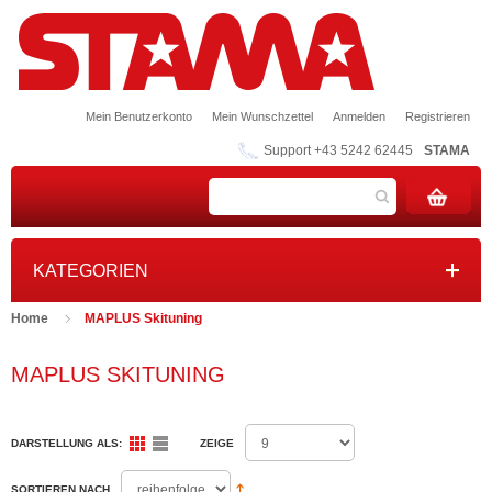
Mein Benutzerkonto
Mein Wunschzettel
Anmelden
Registrieren
Support +43 5242 62445
STAMA
KATEGORIEN
Home
MAPLUS Skituning
MAPLUS SKITUNING
DARSTELLUNG ALS:
ZEIGE
SORTIEREN NACH