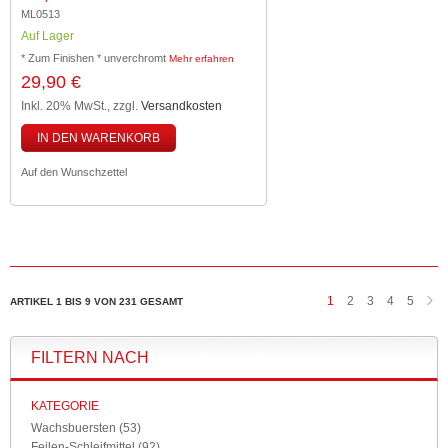
ML0513
Auf Lager
* Zum Finishen * unverchromt
Mehr erfahren
29,90 €
Inkl. 20% MwSt.
,
zzgl.
Versandkosten
IN DEN WARENKORB
Auf den Wunschzettel
1
2
3
4
5
ARTIKEL 1 BIS 9 VON 231 GESAMT
FILTERN NACH
KATEGORIE
Wachsbuersten
(53)
Feilen-Schleifmittel
(92)