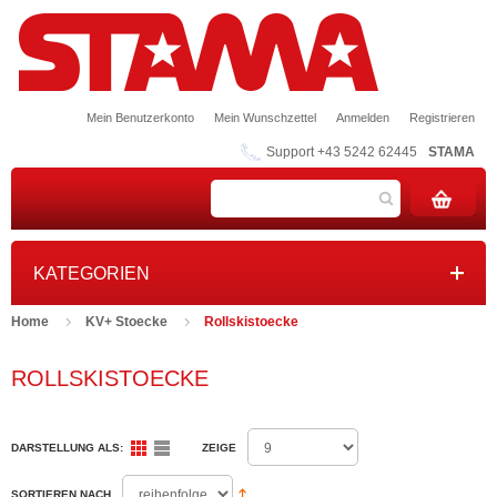
Mein Benutzerkonto
Mein Wunschzettel
Anmelden
Registrieren
Support +43 5242 62445
STAMA
KATEGORIEN
Home
KV+ Stoecke
Rollskistoecke
ROLLSKISTOECKE
DARSTELLUNG ALS:
ZEIGE
SORTIEREN NACH