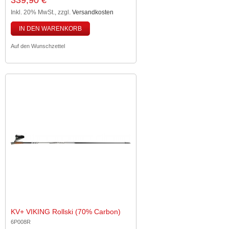
339,90 €
Inkl. 20% MwSt.
,
zzgl.
Versandkosten
IN DEN WARENKORB
Auf den Wunschzettel
KV+ VIKING Rollski (70% Carbon)
6P008R