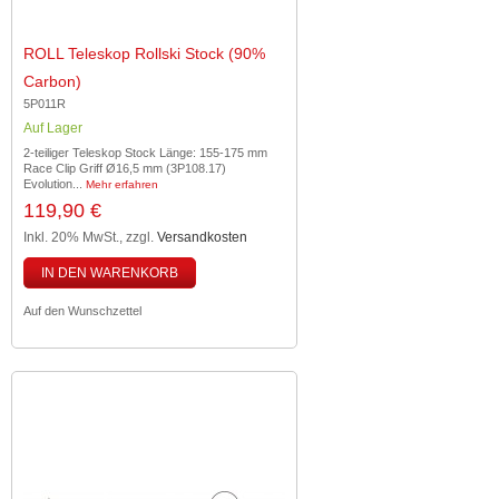
ROLL Teleskop Rollski Stock (90%
Carbon)
5P011R
Auf Lager
2-teiliger Teleskop Stock Länge: 155-175 mm
Race Clip Griff Ø16,5 mm (3P108.17)
Evolution...
Mehr erfahren
119,90 €
Inkl. 20% MwSt.
,
zzgl.
Versandkosten
IN DEN WARENKORB
Auf den Wunschzettel