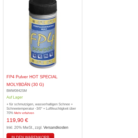
FP4 Pulver HOT SPECIAL
MOLYBDÄN (30 G)
BMW0842SM
Auf Lager
+ für schmutzigen, wasserhaltigen Schnee +
Schneetemperatur -3/0° + Luftfeuchtigkeit über
70%
Mehr erfahren
119,90 €
Inkl. 20% MwSt.
,
zzgl.
Versandkosten
IN DEN WARENKORB