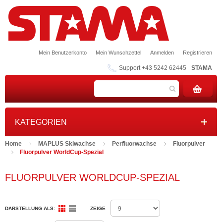
Mein Benutzerkonto
Mein Wunschzettel
Anmelden
Registrieren
Support +43 5242 62445
STAMA
KATEGORIEN
Home
MAPLUS Skiwachse
Perfluorwachse
Fluorpulver
Fluorpulver WorldCup-Spezial
FLUORPULVER WORLDCUP-SPEZIAL
DARSTELLUNG ALS:
ZEIGE