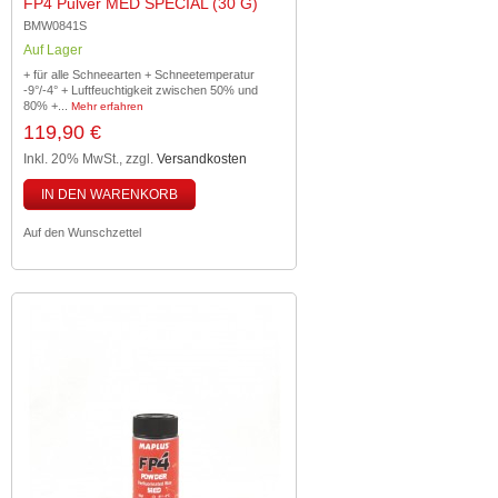
FP4 Pulver MED SPECIAL (30 G)
BMW0841S
Auf Lager
+ für alle Schneearten + Schneetemperatur
-9°/-4° + Luftfeuchtigkeit zwischen 50% und
80% +...
Mehr erfahren
119,90 €
Inkl. 20% MwSt.
,
zzgl.
Versandkosten
IN DEN WARENKORB
Auf den Wunschzettel