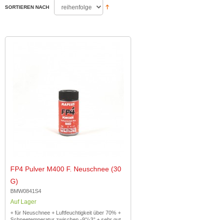
SORTIEREN NACH
FP4 Pulver M400 F. Neuschnee (30
G)
BMW0841S4
Auf Lager
+ für Neuschnee + Luftfeuchtigkeit über 70% +
Schneetemperatur zwischen -9°/-3° + sehr gut...