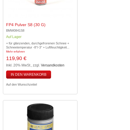
FP4 Pulver S8 (30 G)
BMW0841S8
Auf Lager
+ für glänzenden, durchgefrorenen Schnee +
Schneetemperatur -8°/-3° + Luftfeuchtigkeit...
Mehr erfahren
119,90 €
Inkl. 20% MwSt.
,
zzgl.
Versandkosten
IN DEN WARENKORB
Auf den Wunschzettel