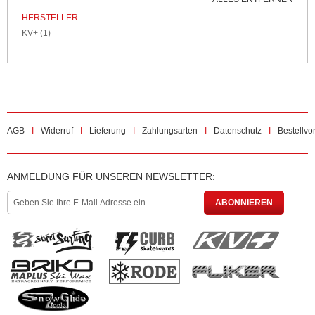
HERSTELLER
KV+
(1)
AGB
Widerruf
Lieferung
Zahlungsarten
Datenschutz
Bestellvo
ANMELDUNG FÜR UNSEREN NEWSLETTER:
ABONNIEREN