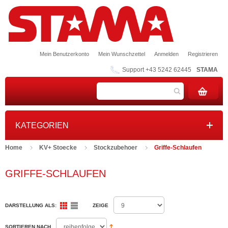
Mein Benutzerkonto
Mein Wunschzettel
Anmelden
Registrieren
Support +43 5242 62445
STAMA
KATEGORIEN
Home
KV+ Stoecke
Stockzubehoer
Griffe-Schlaufen
GRIFFE-SCHLAUFEN
DARSTELLUNG ALS:
ZEIGE
SORTIEREN NACH