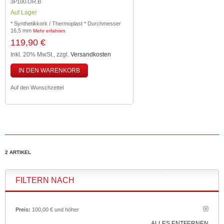
3P100.OR.B
Auf Lager
* Synthetikkork / Thermoplast * Durchmesser
16,5 mm
Mehr erfahren
119,90 €
Inkl. 20% MwSt.
,
zzgl.
Versandkosten
IN DEN WARENKORB
Auf den Wunschzettel
2 ARTIKEL
FILTERN NACH
Preis:
100,00 € und höher
ALLES ENTFERNEN