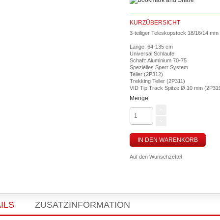
KURZÜBERSICHT
3-teiliger Teleskopstock 18/16/14 mm
Länge: 64-135 cm
Universal Schlaufe
Schaft: Aluminium 70-75
Spezielles Sperr System
Teller (2P312)
Trekking Teller (2P311)
VID Tip Track Spitze Ø 10 mm (2P31
Menge
IN DEN WARENKORB
Auf den Wunschzettel
ILS
ZUSATZINFORMATION