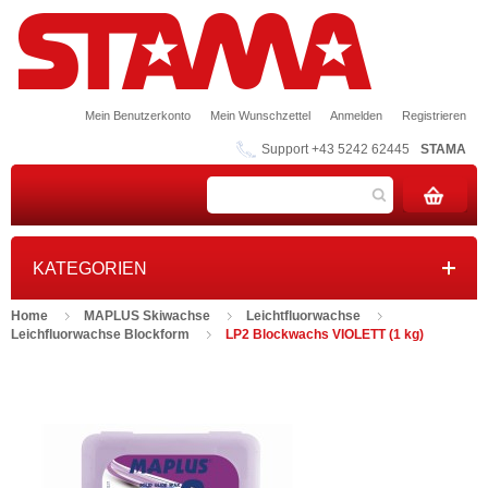
Mein Benutzerkonto
Mein Wunschzettel
Anmelden
Registrieren
Support +43 5242 62445
STAMA
KATEGORIEN
Home
MAPLUS Skiwachse
Leichtfluorwachse
Leichfluorwachse Blockform
LP2 Blockwachs VIOLETT (1 kg)