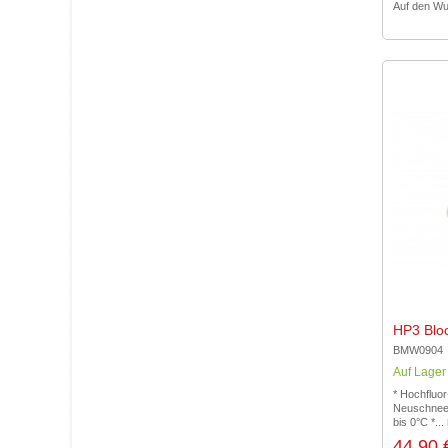
Auf den Wu
HP3 Blo
BMW0904
Auf Lager
* Hochfluor
Neuschnee 
bis 0°C *...
44,90 