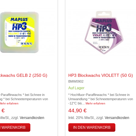
ckwachs GELB 2 (250 G)
HP3 Blockwachs VIOLETT (50 G)
BMW0902
Auf Lager
-Paraffinwachs * bei Schnee in
* Hochfluor-Paraffinwachs * bei Schnee in
 * bei Schneetemperaturen von
Umwandlung * bei Schneetemperaturen von
-12°C bis...
Mehr erfahren
Mehr erfahren
 €
44,90 €
 MwSt.
,
zzgl.
Versandkosten
Inkl. 20% MwSt.
,
zzgl.
Versandkosten
N WARENKORB
IN DEN WARENKORB