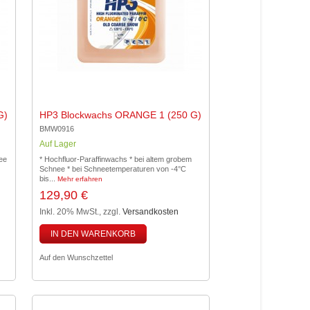
G)
HP3 Blockwachs ORANGE 1 (250 G)
BMW0916
Auf Lager
ee
* Hochfluor-Paraffinwachs * bei altem grobem
Schnee * bei Schneetemperaturen von -4°C
bis...
Mehr erfahren
129,90 €
Inkl. 20% MwSt.
,
zzgl.
Versandkosten
IN DEN WARENKORB
Auf den Wunschzettel