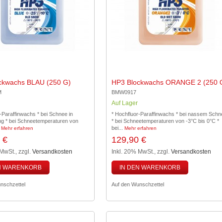
ckwachs BLAU (250 G)
HP3 Blockwachs ORANGE 2 (250 
M
BMW0917
Auf Lager
-Paraffinwachs * bei Schnee in
* Hochfluor-Paraffinwachs * bei nassem Schn
 * bei Schneetemperaturen von
* bei Schneetemperaturen von -3°C bis 0°C *
.
bei...
Mehr erfahren
Mehr erfahren
 €
129,90 €
 MwSt.
,
zzgl.
Versandkosten
Inkl. 20% MwSt.
,
zzgl.
Versandkosten
N WARENKORB
IN DEN WARENKORB
nschzettel
Auf den Wunschzettel