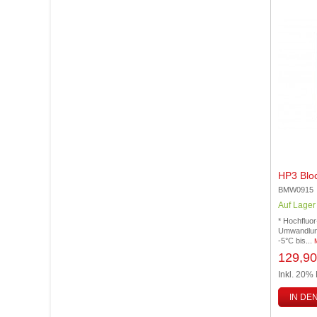
HP3 Blo
BMW0915
Auf Lager
* Hochfluor
Umwandlung
-5°C bis...
129,90
Inkl. 20%
IN DE