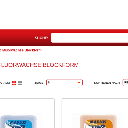
SUCHE:
chfluorwachse Blockform
FLUORWACHSE BLOCKFORM
9
R
G ALS:
ZEIGE
SORTIEREN NACH